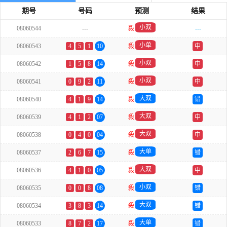
期号
号码
预测
结果
小双
08060544
---
殺
---
小单
08060543
4
5
1
10
殺
中
小双
08060542
1
5
8
14
殺
中
小双
08060541
0
9
2
11
殺
中
大双
08060540
4
1
9
14
殺
错
大双
08060539
4
1
2
07
殺
中
大双
08060538
0
4
0
04
殺
中
大单
08060537
2
6
7
15
殺
错
大双
08060536
4
1
0
05
殺
中
小双
08060535
0
0
8
08
殺
错
大双
08060534
3
8
3
14
殺
错
大单
08060533
8
7
2
17
殺
错