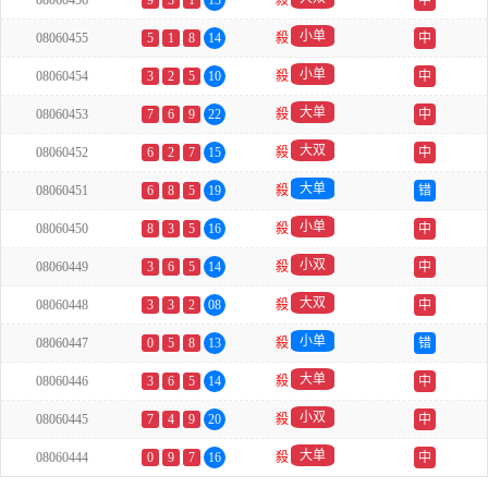
08060456
9
3
1
13
殺
中
小单
08060455
5
1
8
14
殺
中
小单
08060454
3
2
5
10
殺
中
大单
08060453
7
6
9
22
殺
中
大双
08060452
6
2
7
15
殺
中
大单
08060451
6
8
5
19
殺
错
小单
08060450
8
3
5
16
殺
中
小双
08060449
3
6
5
14
殺
中
大双
08060448
3
3
2
08
殺
中
小单
08060447
0
5
8
13
殺
错
大单
08060446
3
6
5
14
殺
中
小双
08060445
7
4
9
20
殺
中
大单
08060444
0
9
7
16
殺
中