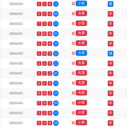
小双
08060494
1
5
6
12
殺
错
大单
08060493
2
2
4
08
殺
中
小双
08060492
7
3
1
11
殺
中
大单
08060491
5
0
0
05
殺
中
大单
08060490
1
9
6
16
殺
中
大单
08060489
1
9
5
15
殺
错
大单
08060488
2
1
9
12
殺
中
大双
08060487
1
2
2
05
殺
中
大双
08060486
4
1
8
13
殺
中
大双
08060485
8
9
2
19
殺
中
小双
08060484
7
0
2
09
殺
中
小双
08060483
3
2
8
13
殺
中
小单
08060482
5
3
0
08
殺
中