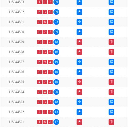
115044583
1
1
7
09
大
错
115044582
6
3
0
09
大
错
115044581
8
8
7
23
小
错
115044580
0
2
7
09
大
错
115044579
9
1
8
18
大
中
115044578
7
3
6
16
大
中
115044577
6
9
4
19
小
错
115044576
0
3
7
10
大
错
115044575
4
2
4
10
小
中
115044574
8
4
8
20
大
中
115044573
8
3
7
18
小
错
115044572
7
1
5
13
大
错
115044571
1
8
8
17
大
中