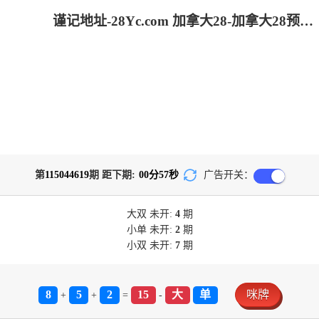
谨记地址-28Yc.com 加拿大28-加拿大28预测|加拿大PC结果查询|28在线预测咪牌查询|加拿大PC在线预测_专注研究咪牌_加拿大PC组合_官方!
第
115044619
期 距下期:
00
分
57
秒
广告开关：
大双
未开:
4
期
小单
未开:
2
期
小双
未开:
7
期
8
5
2
15
大
单
咪牌
+
+
=
-