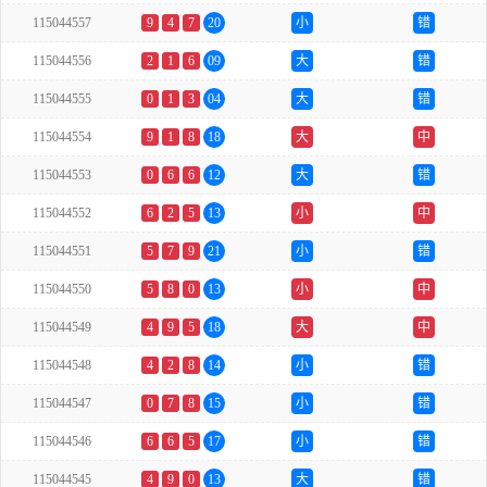
115044557
9
4
7
20
小
错
115044556
2
1
6
09
大
错
115044555
0
1
3
04
大
错
115044554
9
1
8
18
大
中
115044553
0
6
6
12
大
错
115044552
6
2
5
13
小
中
115044551
5
7
9
21
小
错
115044550
5
8
0
13
小
中
115044549
4
9
5
18
大
中
115044548
4
2
8
14
小
错
115044547
0
7
8
15
小
错
115044546
6
6
5
17
小
错
115044545
4
9
0
13
大
错