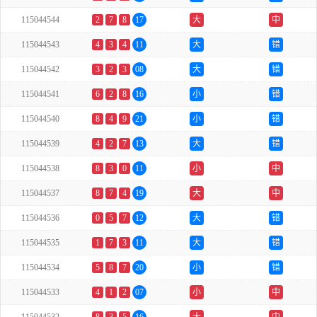
115044544
2
7
8
17
大
中
115044543
4
3
4
11
大
错
115044542
3
2
3
08
大
错
115044541
6
2
8
16
小
错
115044540
8
4
9
21
小
错
115044539
4
2
7
13
大
错
115044538
8
3
0
11
小
中
115044537
8
7
4
19
大
中
115044536
0
5
7
12
大
错
115044535
1
7
3
11
大
错
115044534
5
8
7
20
小
错
115044533
4
1
2
07
小
中