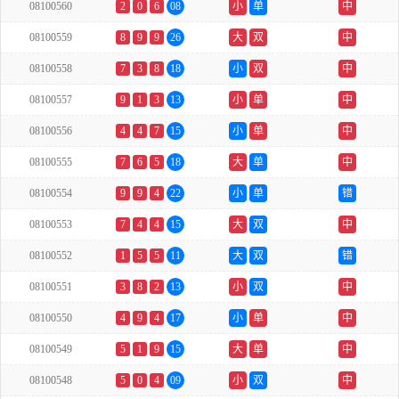
08100560
2
0
6
08
小
单
中
08100559
8
9
9
26
大
双
中
08100558
7
3
8
18
小
双
中
08100557
9
1
3
13
小
单
中
08100556
4
4
7
15
小
单
中
08100555
7
6
5
18
大
单
中
08100554
9
9
4
22
小
单
错
08100553
7
4
4
15
大
双
中
08100552
1
5
5
11
大
双
错
08100551
3
8
2
13
小
双
中
08100550
4
9
4
17
小
单
中
08100549
5
1
9
15
大
单
中
08100548
5
0
4
09
小
双
中