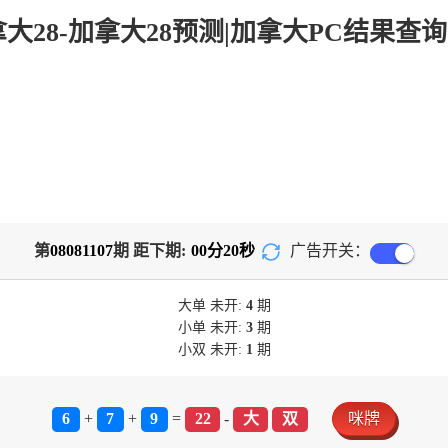
第
08081107
期 距下期:
00
分
20
秒
广告开关：
大单
未开:
4
期
小单
未开:
3
期
小双
未开:
1
期
6
+
7
+
9
=
22
-
大
双
咪牌