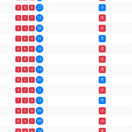
22
小
5
8
9
15
大
5
3
7
09
小
4
1
4
11
大
7
0
4
16
大
4
6
6
13
小
2
9
2
14
大
1
9
4
03
大
0
2
1
11
小
4
3
4
13
大
7
2
4
09
小
4
5
0
09
小
0
4
5
19
大
9
4
6