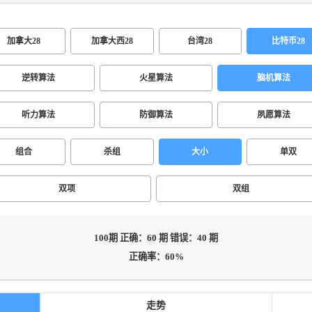
加拿大28
加拿大西28
台湾28
比特币28
逆转算法
火星算法
脑机算法
听力算法
防御算法
夙愿算法
组合
杀组
大小
单双
双项
双组
100期 正确：60 期 错误：40 期
正确率：60%
走势