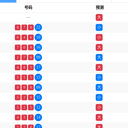
号码
预测
---
大
双
22
小
6
7
9
10
小
0
4
6
16
大
7
0
9
09
大
2
7
0
17
大
4
8
5
15
小
5
5
5
09
大
0
9
0
15
小
5
1
9
12
小
5
2
5
14
大
4
3
7
17
大
2
7
8