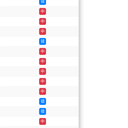
错
中
中
中
错
中
中
中
中
中
错
错
中