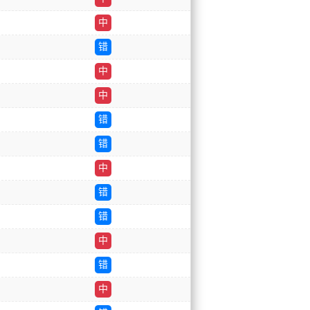
中
错
中
中
错
错
中
错
错
中
错
中