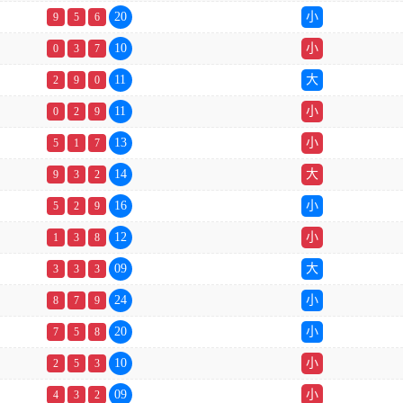
20
小
9
5
6
10
小
0
3
7
11
大
2
9
0
11
小
0
2
9
13
小
5
1
7
14
大
9
3
2
16
小
5
2
9
12
小
1
3
8
09
大
3
3
3
24
小
8
7
9
20
小
7
5
8
10
小
2
5
3
09
小
4
3
2