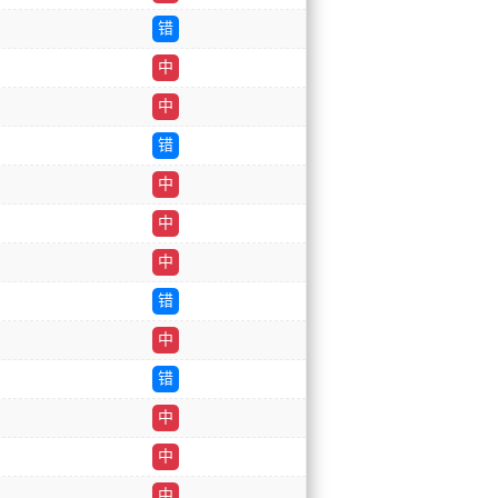
错
中
中
错
中
中
中
错
中
错
中
中
中