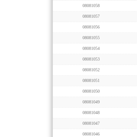
08081058
08081057
08081056
08081055
08081054
08081053
08081052
08081051
08081050
08081049
08081048
08081047
08081046