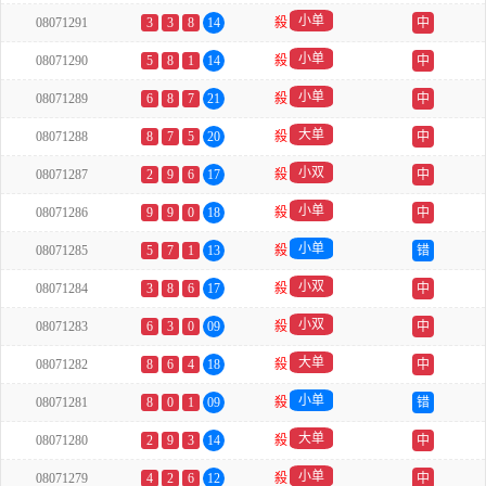
小单
08071291
3
3
8
14
殺
中
小单
08071290
5
8
1
14
殺
中
小单
08071289
6
8
7
21
殺
中
大单
08071288
8
7
5
20
殺
中
小双
08071287
2
9
6
17
殺
中
小单
08071286
9
9
0
18
殺
中
小单
08071285
5
7
1
13
殺
错
小双
08071284
3
8
6
17
殺
中
小双
08071283
6
3
0
09
殺
中
大单
08071282
8
6
4
18
殺
中
小单
08071281
8
0
1
09
殺
错
大单
08071280
2
9
3
14
殺
中
小单
08071279
4
2
6
12
殺
中