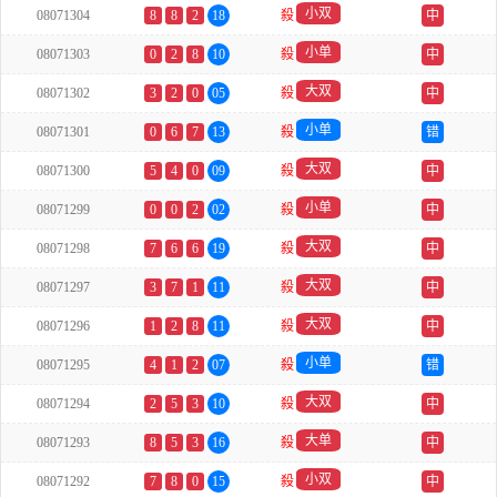
小双
08071304
8
8
2
18
殺
中
小单
08071303
0
2
8
10
殺
中
大双
08071302
3
2
0
05
殺
中
小单
08071301
0
6
7
13
殺
错
大双
08071300
5
4
0
09
殺
中
小单
08071299
0
0
2
02
殺
中
大双
08071298
7
6
6
19
殺
中
大双
08071297
3
7
1
11
殺
中
大双
08071296
1
2
8
11
殺
中
小单
08071295
4
1
2
07
殺
错
大双
08071294
2
5
3
10
殺
中
大单
08071293
8
5
3
16
殺
中
小双
08071292
7
8
0
15
殺
中