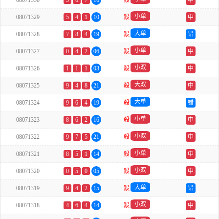
08071330
3
6
7
16
殺
中
小单
08071329
5
4
1
10
殺
中
大单
08071328
7
8
4
19
殺
错
小单
08071327
0
4
2
06
殺
中
小双
08071326
1
1
1
03
殺
中
大双
08071325
9
4
8
21
殺
中
大单
08071324
9
6
4
19
殺
错
小单
08071323
8
6
2
16
殺
中
小双
08071322
9
7
5
21
殺
中
小单
08071321
8
5
1
14
殺
中
小双
08071320
0
5
0
05
殺
中
大单
08071319
9
4
2
15
殺
错
小双
08071318
4
6
4
14
殺
中