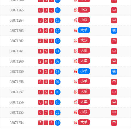
08071266
5
3
7
15
殺
中
小双
08071265
8
3
7
18
殺
中
小双
08071264
5
5
8
18
殺
中
大单
08071263
8
4
3
15
殺
错
大双
08071262
4
7
1
12
殺
中
大单
08071261
1
5
5
11
殺
中
大单
08071260
2
0
7
09
殺
中
小单
08071259
7
3
3
13
殺
错
小单
08071258
0
4
0
04
殺
中
大单
08071257
0
5
4
09
殺
中
大单
08071256
0
8
8
16
殺
中
小双
08071255
6
7
9
22
殺
中
大单
08071254
7
1
6
14
殺
中