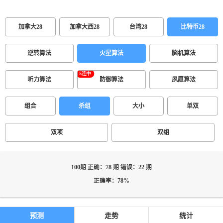
加拿大28
加拿大西28
台湾28
比特币28
逆转算法
火星算法
脑机算法
听力算法
防御算法
夙愿算法
组合
杀组
大小
单双
双项
双组
100期 正确：78 期 错误：22 期
正确率：78%
预测
走势
统计