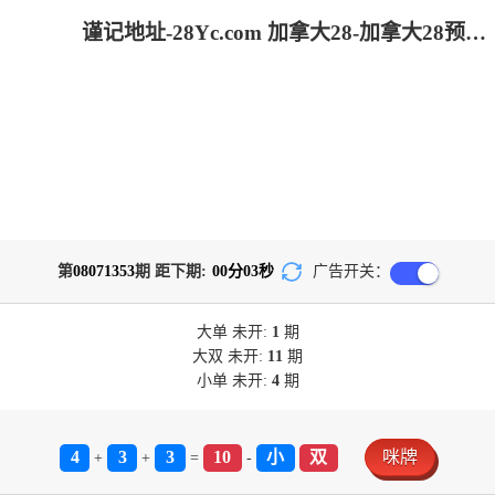
谨记地址-28Yc.com 加拿大28-加拿大28预测|加拿大PC结果查询|28在线预测咪牌查询|加拿大PC在线预测_专注研究咪牌_加拿大PC组合_官方!
第
08071353
期 距下期:
00
分
03
秒
广告开关：
大单
未开:
1
期
大双
未开:
11
期
小单
未开:
4
期
4
3
3
10
小
双
咪牌
+
+
=
-