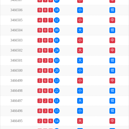
3466507
0
1
6
07
小
中
3466506
9
8
1
18
小
错
3466505
4
1
7
12
小
中
3466504
9
0
0
09
大
错
3466503
1
0
0
01
小
中
3466502
8
9
7
24
大
中
3466501
0
3
0
03
大
错
3466500
4
8
8
20
小
错
3466499
1
6
6
13
小
中
3466498
8
6
8
22
小
错
3466497
3
2
6
11
大
错
3466496
8
3
4
15
小
错
3466495
2
6
6
14
大
中