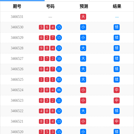
期号
号码
预测
结果
3466531
---
大
---
双
3466530
5
6
4
15
小
错
3466529
6
2
7
15
小
错
3466528
9
0
4
13
大
错
3466527
1
7
2
10
大
错
3466526
0
4
7
11
大
错
3466525
1
1
1
03
大
错
3466524
2
0
4
06
小
中
3466523
6
3
2
11
小
中
3466522
4
0
8
12
大
错
3466521
8
1
4
13
小
中
3466520
7
5
3
15
小
错