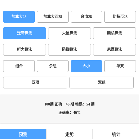
加拿大28
加拿大西28
台湾28
比特币28
逆转算法
火星算法
脑机算法
听力算法
防御算法
夙愿算法
组合
杀组
大小
单双
双项
双组
100期 正确：46 期 错误：54 期
正确率：46%
预测
走势
统计