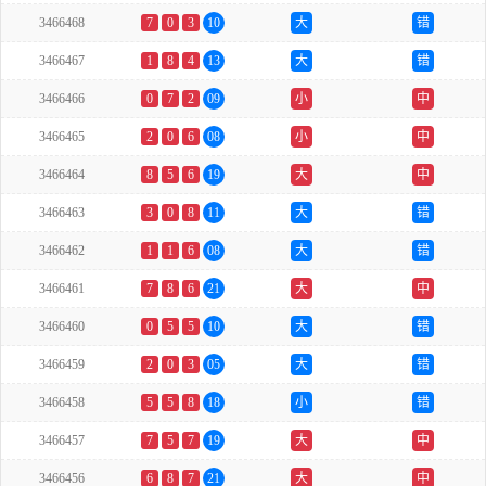
3466468
7
0
3
10
大
错
3466467
1
8
4
13
大
错
3466466
0
7
2
09
小
中
3466465
2
0
6
08
小
中
3466464
8
5
6
19
大
中
3466463
3
0
8
11
大
错
3466462
1
1
6
08
大
错
3466461
7
8
6
21
大
中
3466460
0
5
5
10
大
错
3466459
2
0
3
05
大
错
3466458
5
5
8
18
小
错
3466457
7
5
7
19
大
中
3466456
6
8
7
21
大
中