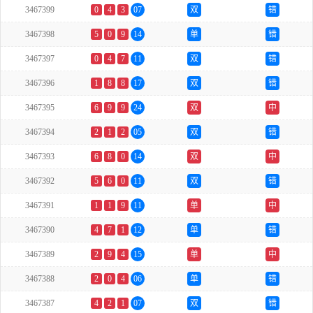
3467399
0
4
3
07
双
错
3467398
5
0
9
14
单
错
3467397
0
4
7
11
双
错
3467396
1
8
8
17
双
错
3467395
6
9
9
24
双
中
3467394
2
1
2
05
双
错
3467393
6
8
0
14
双
中
3467392
5
6
0
11
双
错
3467391
1
1
9
11
单
中
3467390
4
7
1
12
单
错
3467389
2
9
4
15
单
中
3467388
2
0
4
06
单
错
3467387
4
2
1
07
双
错