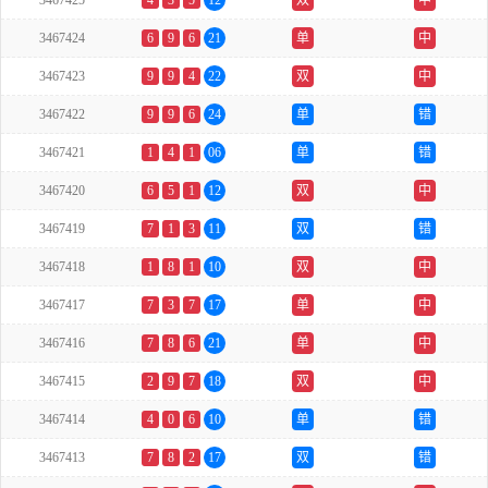
3467425
4
3
5
12
双
中
3467424
6
9
6
21
单
中
3467423
9
9
4
22
双
中
3467422
9
9
6
24
单
错
3467421
1
4
1
06
单
错
3467420
6
5
1
12
双
中
3467419
7
1
3
11
双
错
3467418
1
8
1
10
双
中
3467417
7
3
7
17
单
中
3467416
7
8
6
21
单
中
3467415
2
9
7
18
双
中
3467414
4
0
6
10
单
错
3467413
7
8
2
17
双
错