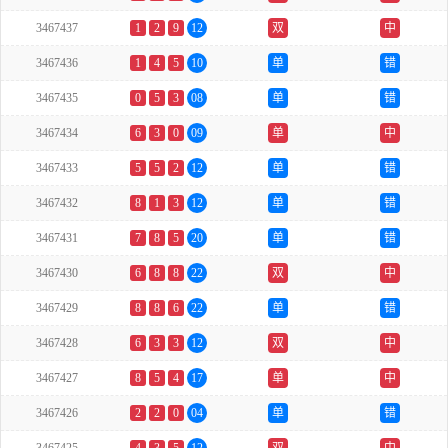
3467437
1
2
9
12
双
中
3467436
1
4
5
10
单
错
3467435
0
5
3
08
单
错
3467434
6
3
0
09
单
中
3467433
5
5
2
12
单
错
3467432
8
1
3
12
单
错
3467431
7
8
5
20
单
错
3467430
6
8
8
22
双
中
3467429
8
8
6
22
单
错
3467428
6
3
3
12
双
中
3467427
8
5
4
17
单
中
3467426
2
2
0
04
单
错