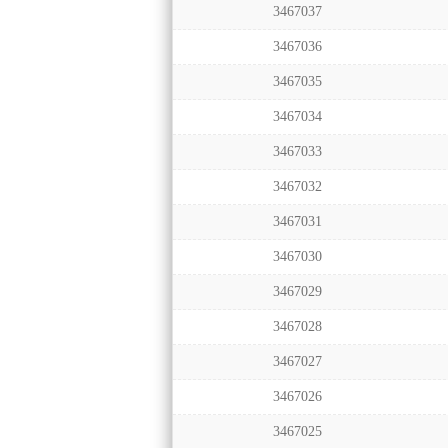
3467037
3467036
3467035
3467034
3467033
3467032
3467031
3467030
3467029
3467028
3467027
3467026
3467025