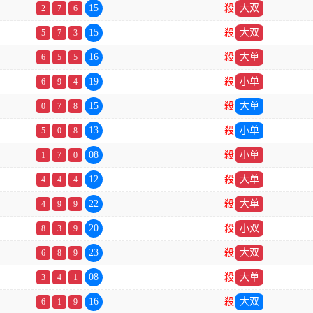
15
殺
大双
2
7
6
15
殺
大双
5
7
3
16
殺
大单
6
5
5
19
殺
小单
6
9
4
15
殺
大单
0
7
8
13
殺
小单
5
0
8
08
殺
小单
1
7
0
12
殺
大单
4
4
4
22
殺
大单
4
9
9
20
殺
小双
8
3
9
23
殺
大双
6
8
9
08
殺
大单
3
4
1
16
殺
大双
6
1
9