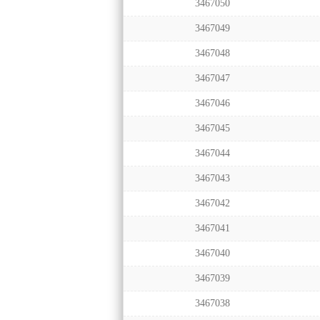
3467050
3467049
3467048
3467047
3467046
3467045
3467044
3467043
3467042
3467041
3467040
3467039
3467038