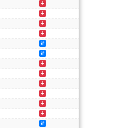
中
中
中
中
错
错
中
中
中
中
中
中
错