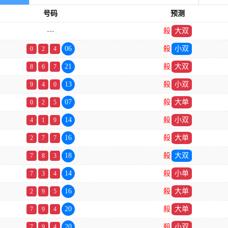
号码
预测
---
殺
大双
06
殺
小双
0
2
4
21
殺
大双
8
6
7
13
殺
小双
9
4
0
07
殺
大单
0
2
5
14
殺
小双
4
1
9
16
殺
大单
2
7
7
18
殺
大双
7
8
3
14
殺
小单
7
3
4
16
殺
大单
2
9
5
20
殺
大单
7
9
4
20
殺
小双
7
9
4