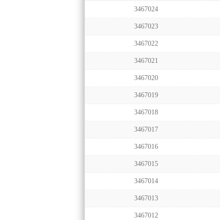
3467024
3467023
3467022
3467021
3467020
3467019
3467018
3467017
3467016
3467015
3467014
3467013
3467012