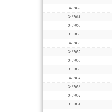
3467062
3467061
3467060
3467059
3467058
3467057
3467056
3467055
3467054
3467053
3467052
3467051