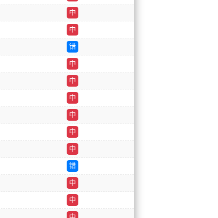
中
中
错
中
中
中
中
中
中
错
中
中
中