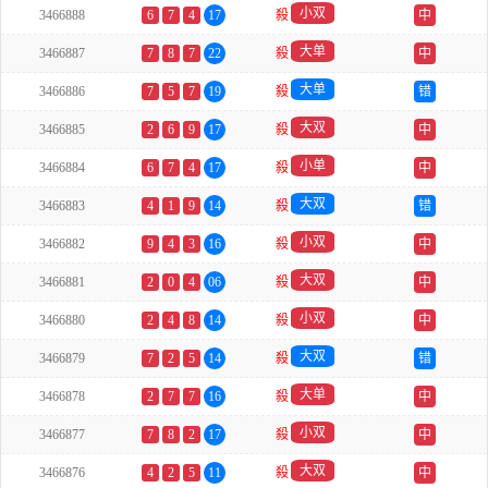
小双
3466888
6
7
4
17
殺
中
大单
3466887
7
8
7
22
殺
中
大单
3466886
7
5
7
19
殺
错
大双
3466885
2
6
9
17
殺
中
小单
3466884
6
7
4
17
殺
中
大双
3466883
4
1
9
14
殺
错
小双
3466882
9
4
3
16
殺
中
大双
3466881
2
0
4
06
殺
中
小双
3466880
2
4
8
14
殺
中
大双
3466879
7
2
5
14
殺
错
大单
3466878
2
7
7
16
殺
中
小双
3466877
7
8
2
17
殺
中
大双
3466876
4
2
5
11
殺
中