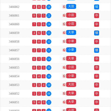
大双
3466862
4
8
6
18
殺
错
小双
3466861
9
7
5
21
殺
中
小双
3466860
7
1
6
14
殺
中
大单
3466859
4
6
5
15
殺
错
小单
3466858
7
0
3
10
殺
中
小单
3466857
2
7
2
11
殺
错
大单
3466856
6
3
5
14
殺
中
小双
3466855
8
5
3
16
殺
中
小单
3466854
9
4
3
16
殺
中
大双
3466853
3
3
4
10
殺
中
大单
3466852
1
2
5
08
殺
中
大单
3466851
9
4
9
22
殺
中
小双