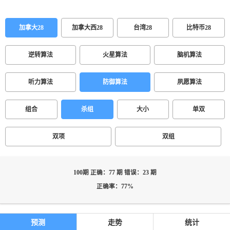
加拿大28
加拿大西28
台湾28
比特币28
逆转算法
火星算法
脑机算法
听力算法
防御算法
夙愿算法
组合
杀组
大小
单双
双项
双组
100期 正确：77 期 错误：23 期
正确率：77%
预测
走势
统计