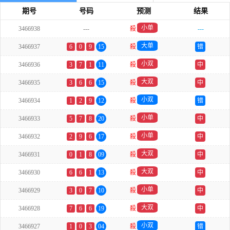
期号
号码
预测
结果
小单
3466938
---
殺
---
大单
3466937
6
0
9
15
殺
错
小双
3466936
3
7
1
11
殺
中
大双
3466935
3
6
6
15
殺
中
小双
3466934
1
2
9
12
殺
错
小单
3466933
5
7
8
20
殺
中
小单
3466932
2
9
6
17
殺
中
大双
3466931
0
1
8
09
殺
中
大双
3466930
6
6
1
13
殺
中
小单
3466929
3
0
7
10
殺
中
大双
3466928
7
6
6
19
殺
中
小双
3466927
1
0
3
04
殺
错