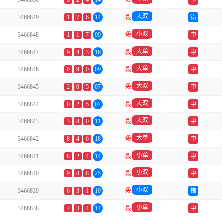
3466850
8
2
4
14
殺
中
大双
3466849
1
7
6
14
殺
错
小双
3466848
1
1
7
09
殺
中
大单
3466847
9
4
3
16
殺
中
大单
3466846
0
9
0
09
殺
中
大双
3466845
2
0
5
07
殺
中
大双
3466844
0
2
5
07
殺
中
大双
3466843
3
8
0
11
殺
中
大单
3466842
8
4
6
18
殺
中
小单
3466841
8
2
4
14
殺
中
小双
3466840
9
8
8
25
殺
中
小双
3466839
6
3
1
10
殺
错
小单
3466838
7
3
4
14
殺
中