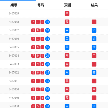
期号
号码
预测
结果
3467069
---
单
---
3467068
2
7
7
16
双
中
3467067
7
8
3
18
单
错
3467066
7
3
4
14
单
错
3467065
2
9
5
16
单
错
3467064
7
9
4
20
双
中
3467063
7
9
4
20
双
中
3467062
0
6
9
15
双
错
3467061
7
1
7
15
单
中
3467060
2
4
4
10
双
中
3467059
1
4
1
06
双
中
3467058
6
5
9
20
单
错