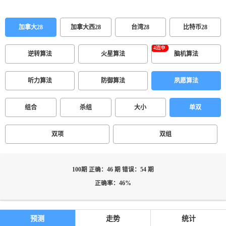
加拿大28
加拿大西28
台湾28
比特币28
逆转算法
火星算法
脑机算法
听力算法
防御算法
夙愿算法
组合
杀组
大小
单双
双项
双组
100期 正确：46 期 错误：54 期
正确率：46%
预测
走势
统计