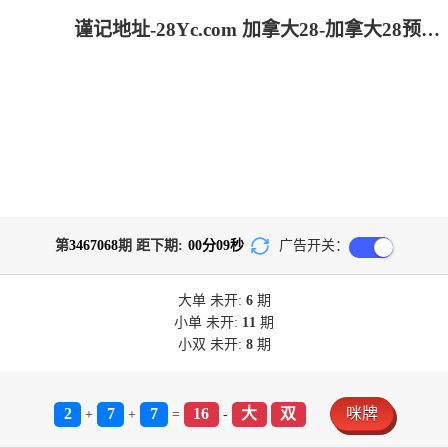
谨记地址-28Yc.com 加拿大28-加拿大28预测|加拿大PC结果查询|28在线预测咪牌查询|加拿大PC在线预测_专注研究咪牌_加拿大PC组合_官方!
第
3467068
期 距下期:
00
分
09
秒
广告开关：
大单
未开:
6
期
小单
未开:
11
期
小双
未开:
8
期
2
7
7
16
大
双
咪牌
+
+
=
-