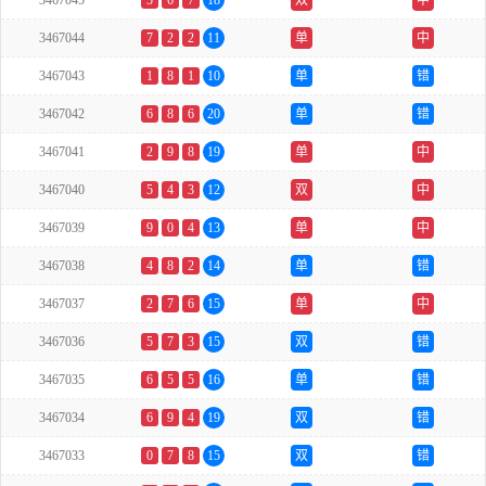
3467045
5
6
7
18
双
中
3467044
7
2
2
11
单
中
3467043
1
8
1
10
单
错
3467042
6
8
6
20
单
错
3467041
2
9
8
19
单
中
3467040
5
4
3
12
双
中
3467039
9
0
4
13
单
中
3467038
4
8
2
14
单
错
3467037
2
7
6
15
单
中
3467036
5
7
3
15
双
错
3467035
6
5
5
16
单
错
3467034
6
9
4
19
双
错
3467033
0
7
8
15
双
错