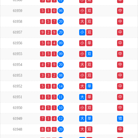
61960
3
8
1
12
小
双
中
61959
5
1
0
06
小
双
中
61958
8
5
7
20
大
双
中
61957
9
2
9
20
小
双
中
61956
5
0
4
09
小
单
中
61955
3
5
1
09
小
双
中
61954
4
7
9
20
大
双
中
61953
3
3
2
08
小
双
中
61952
5
1
8
14
大
单
中
61951
1
5
5
11
大
单
中
61950
4
5
1
10
小
双
中
61949
7
1
4
12
大
单
错
61948
8
6
6
20
大
双
中