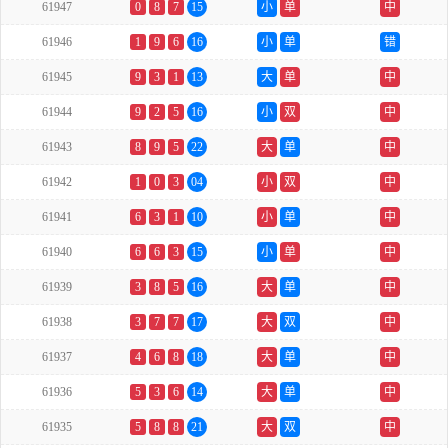
61947
0
8
7
15
小
单
中
61946
1
9
6
16
小
单
错
61945
9
3
1
13
大
单
中
61944
9
2
5
16
小
双
中
61943
8
9
5
22
大
单
中
61942
1
0
3
04
小
双
中
61941
6
3
1
10
小
单
中
61940
6
6
3
15
小
单
中
61939
3
8
5
16
大
单
中
61938
3
7
7
17
大
双
中
61937
4
6
8
18
大
单
中
61936
5
3
6
14
大
单
中
61935
5
8
8
21
大
双
中