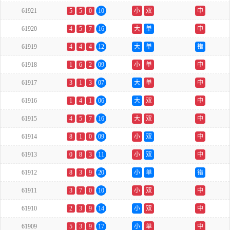
61921
5
5
0
10
小
双
中
61920
4
5
7
16
大
单
中
61919
4
4
4
12
大
单
错
61918
1
6
2
09
小
单
中
61917
3
1
3
07
大
单
中
61916
1
4
1
06
大
双
中
61915
4
5
7
16
大
双
中
61914
8
1
0
09
小
双
中
61913
0
8
3
11
小
双
中
61912
8
3
9
20
小
单
错
61911
3
7
0
10
小
双
中
61910
2
3
9
14
小
双
中
61909
5
3
9
17
小
单
中