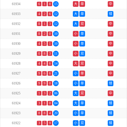
61934
6
1
8
15
大
单
中
61933
4
2
6
12
大
单
错
61932
8
1
3
12
大
双
中
61931
8
2
0
10
小
单
中
61930
4
5
1
10
小
单
中
61929
0
8
3
11
小
双
中
61928
4
4
6
14
大
双
中
61927
9
6
6
21
小
单
中
61926
9
9
0
18
小
单
错
61925
1
3
2
06
大
双
中
61924
3
1
0
04
大
单
错
61923
8
8
4
20
小
单
错
61922
3
5
9
17
小
双
错