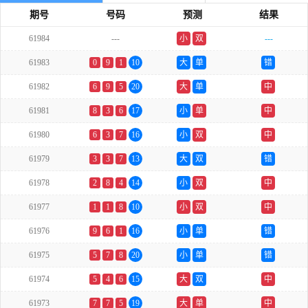
期号
号码
预测
结果
61984
---
小
双
---
61983
0
9
1
10
大
单
错
61982
6
9
5
20
大
单
中
61981
8
3
6
17
小
单
中
61980
6
3
7
16
小
双
中
61979
3
3
7
13
大
双
错
61978
2
8
4
14
小
双
中
61977
1
1
8
10
小
双
中
61976
9
6
1
16
小
单
错
61975
5
7
8
20
小
单
错
61974
5
4
6
15
大
双
中
61973
7
7
5
19
大
单
中