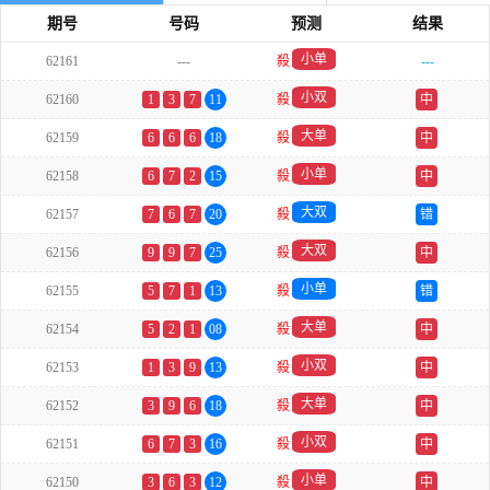
期号
号码
预测
结果
小单
62161
---
殺
---
小双
62160
1
3
7
11
殺
中
大单
62159
6
6
6
18
殺
中
小单
62158
6
7
2
15
殺
中
大双
62157
7
6
7
20
殺
错
大双
62156
9
9
7
25
殺
中
小单
62155
5
7
1
13
殺
错
大单
62154
5
2
1
08
殺
中
小双
62153
1
3
9
13
殺
中
大单
62152
3
9
6
18
殺
中
小双
62151
6
7
3
16
殺
中
小单
62150
3
6
3
12
殺
中