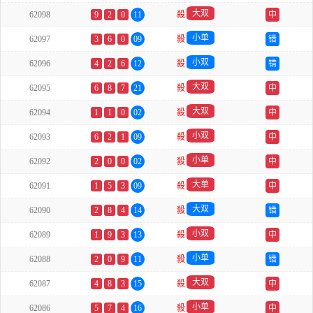
大双
62098
9
2
0
11
殺
中
小单
62097
3
6
0
09
殺
错
小双
62096
4
2
6
12
殺
错
大双
62095
6
8
7
21
殺
中
大双
62094
1
1
0
02
殺
中
小双
62093
6
2
1
09
殺
中
小单
62092
2
0
0
02
殺
中
大单
62091
1
5
3
09
殺
中
大双
62090
2
8
4
14
殺
错
小双
62089
1
9
3
13
殺
中
小单
62088
2
0
9
11
殺
错
大双
62087
4
8
3
15
殺
中
小单
62086
5
7
4
16
殺
中