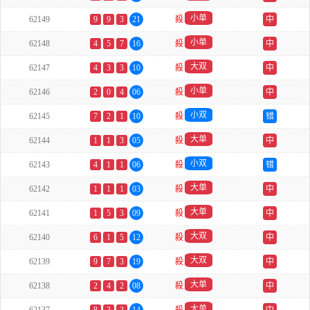
小单
62149
9
9
3
21
殺
中
小单
62148
4
5
7
16
殺
中
大双
62147
4
3
3
10
殺
中
小单
62146
2
0
4
06
殺
中
小双
62145
7
2
1
10
殺
错
大单
62144
1
1
3
05
殺
中
小双
62143
4
1
1
06
殺
错
大单
62142
1
1
1
03
殺
中
大单
62141
1
5
3
09
殺
中
大双
62140
6
1
5
12
殺
中
大双
62139
9
7
3
19
殺
中
大单
62138
2
4
2
08
殺
中
大单