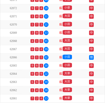
62073
2
9
8
19
殺
中
小单
62072
9
7
4
20
殺
中
大双
62071
1
4
6
11
殺
中
小双
62070
1
7
3
11
殺
中
小双
62069
3
9
1
13
殺
中
大双
62068
4
1
0
05
殺
中
大双
62067
6
9
4
19
殺
中
小双
62066
0
1
1
02
殺
错
小双
62065
9
6
1
16
殺
中
大单
62064
9
4
9
22
殺
中
大双
62063
6
6
7
19
殺
中
大单
62062
1
4
5
10
殺
中
大单
62061
7
2
4
13
殺
中