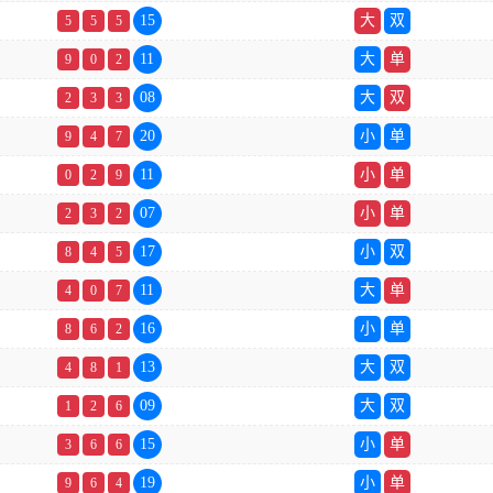
15
大
双
5
5
5
11
大
单
9
0
2
08
大
双
2
3
3
20
小
单
9
4
7
11
小
单
0
2
9
07
小
单
2
3
2
17
小
双
8
4
5
11
大
单
4
0
7
16
小
单
8
6
2
13
大
双
4
8
1
09
大
双
1
2
6
15
小
单
3
6
6
19
小
单
9
6
4