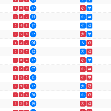
12
小
单
4
0
8
14
小
单
9
3
2
17
小
双
5
4
8
22
大
单
9
5
8
06
大
双
1
3
2
12
大
双
0
5
7
12
小
单
8
0
4
07
小
单
5
2
0
11
小
单
3
3
5
12
大
双
2
9
1
20
小
双
8
4
8
16
大
双
4
3
9