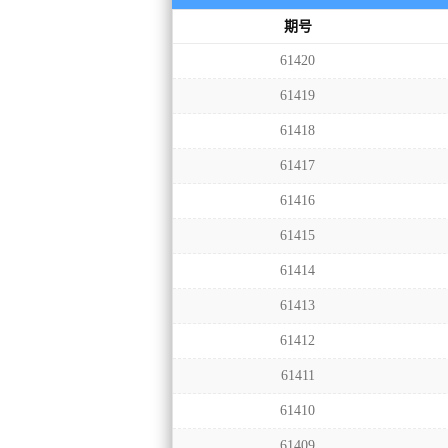
期号
61420
61419
61418
61417
61416
61415
61414
61413
61412
61411
61410
61409