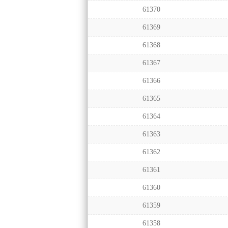
61370
61369
61368
61367
61366
61365
61364
61363
61362
61361
61360
61359
61358