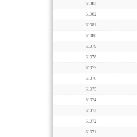
61383
61382
61381
61380
61379
61378
61377
61376
61375
61374
61373
61372
61371