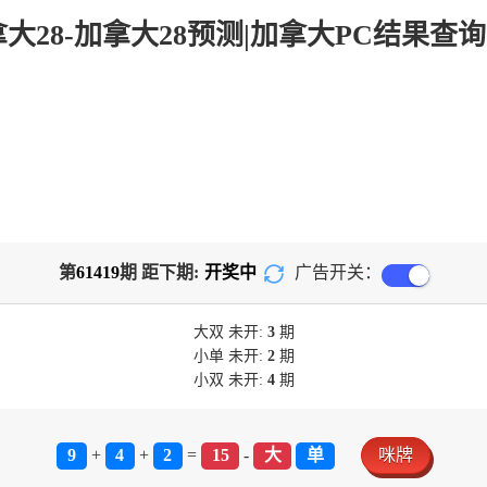
第
61419
期 距下期:
开奖中
广告开关：
大双
未开:
3
期
小单
未开:
2
期
小双
未开:
4
期
9
+
4
+
2
=
15
-
大
单
咪牌