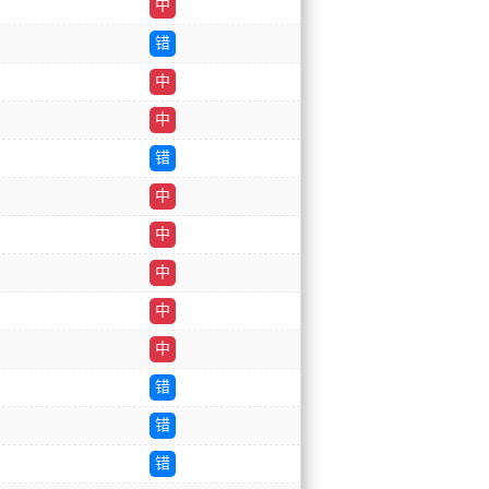
中
错
中
中
错
中
中
中
中
中
错
错
错