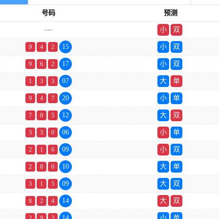
号码
预测
---
小
双
15
小
双
9
4
2
17
小
双
9
6
2
07
大
单
1
3
3
20
小
单
9
4
7
12
大
双
7
0
5
06
小
单
3
3
0
09
小
双
2
1
6
10
大
单
2
8
0
09
大
双
3
1
5
14
大
双
8
2
4
14
小
单
2
9
3