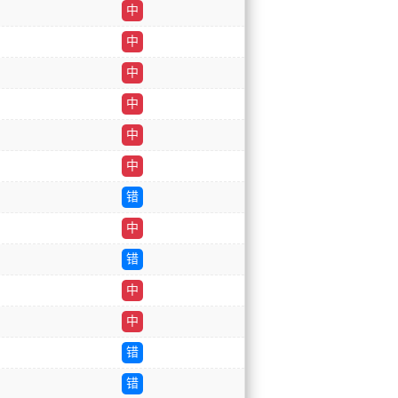
中
中
中
中
中
中
错
中
错
中
中
错
错