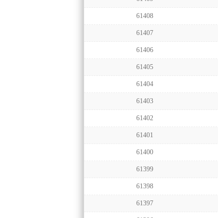
61408
61407
61406
61405
61404
61403
61402
61401
61400
61399
61398
61397