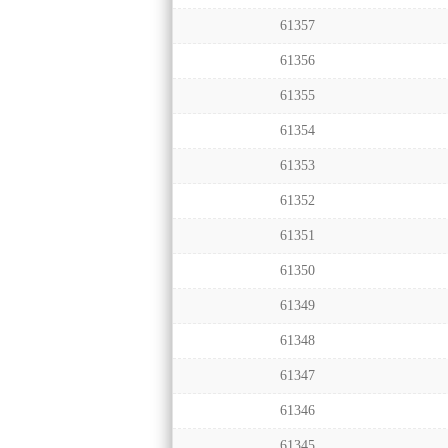
61357
61356
61355
61354
61353
61352
61351
61350
61349
61348
61347
61346
61345