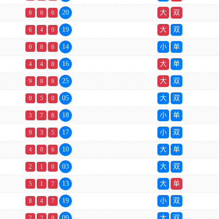
20
大
双
8
6
6
19
大
双
6
4
9
14
小
单
0
8
6
16
大
单
4
4
8
25
大
双
9
8
8
05
大
双
0
5
0
18
小
单
3
7
8
17
小
双
9
3
5
10
大
单
4
0
6
03
大
双
2
1
0
13
大
单
5
1
7
19
小
双
8
4
7
09
大
双
7
2
0