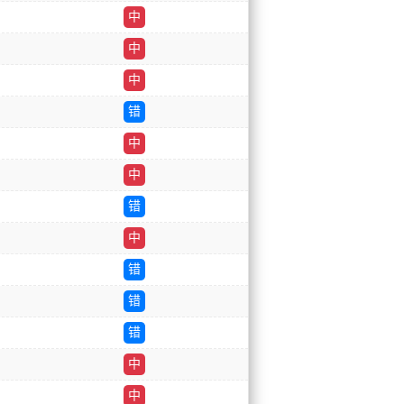
中
中
中
错
中
中
错
中
错
错
错
中
中