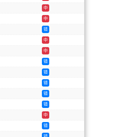
中
中
错
中
中
错
错
错
错
错
中
错
错