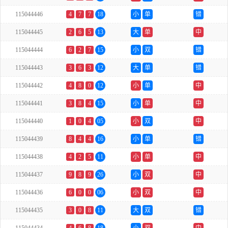
115044446
4
7
7
18
小
单
错
115044445
2
6
5
13
大
单
中
115044444
6
2
7
15
小
双
错
115044443
3
6
3
12
大
单
错
115044442
4
8
0
12
小
单
中
115044441
3
8
4
15
小
单
中
115044440
1
0
4
05
小
双
中
115044439
8
4
4
16
小
单
错
115044438
4
2
5
11
小
单
中
115044437
9
8
9
26
小
双
中
115044436
6
0
0
06
小
双
中
115044435
3
0
8
11
大
双
错