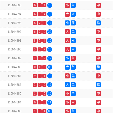
115044395
6
0
4
10
小
单
中
115044394
6
5
4
15
大
双
中
115044393
8
7
2
17
小
双
错
115044392
6
7
9
22
大
单
中
115044391
8
7
4
19
大
双
中
115044390
3
6
7
16
大
单
中
115044389
2
6
9
17
小
单
中
115044388
0
1
5
06
大
单
错
115044387
9
0
1
10
小
单
中
115044386
3
9
0
12
大
单
错
115044385
1
4
5
10
小
单
中
115044384
6
5
0
11
小
单
中
115044383
1
6
1
08
小
单
中