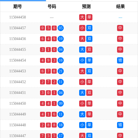
期号
号码
预测
结果
115044458
---
大
单
---
115044457
0
5
0
05
小
双
中
115044456
6
4
9
19
大
双
中
115044455
3
1
0
04
大
双
中
115044454
4
9
3
16
小
单
错
115044453
6
7
8
21
大
双
中
115044452
2
7
2
11
小
单
中
115044451
3
0
1
04
大
双
中
115044450
4
4
1
09
小
单
中
115044449
4
1
6
11
大
单
中
115044448
2
8
8
18
小
单
错
115044447
7
5
5
17
大
双
中