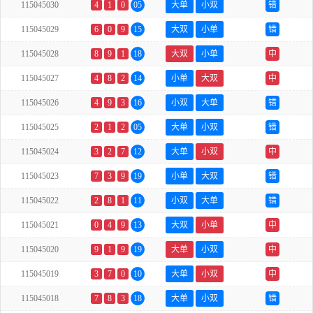
115045030
4
1
0
05
大单
小双
错
115045029
6
0
9
15
大双
小单
错
115045028
8
9
1
18
大双
小单
中
115045027
4
8
2
14
小单
大双
中
115045026
4
9
3
16
小双
大单
错
115045025
2
1
2
05
大单
小双
错
115045024
3
2
7
12
大单
小双
中
115045023
7
3
9
19
小单
大双
错
115045022
2
8
1
11
小双
大单
错
115045021
0
4
9
13
大双
小单
中
115045020
9
1
9
19
大单
小双
中
115045019
3
7
0
10
大单
小双
中
115045018
7
8
3
18
大单
小双
错