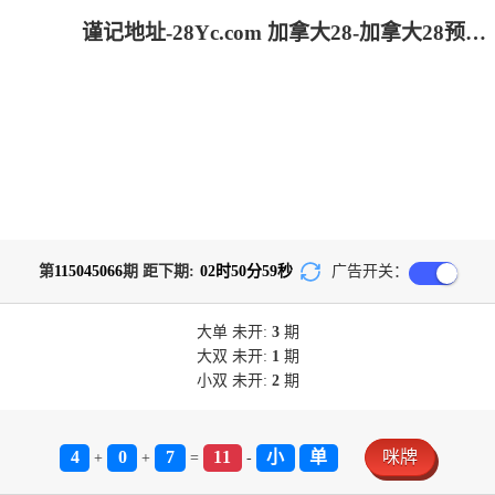
谨记地址-28Yc.com 加拿大28-加拿大28预测|加拿大PC结果查询|28在线预测咪牌查询|加拿大PC在线预测_专注研究咪牌_加拿大PC组合_官方!
第
115045066
期 距下期:
02
时
50
分
59
秒
广告开关：
大单
未开:
3
期
大双
未开:
1
期
小双
未开:
2
期
4
0
7
11
小
单
咪牌
+
+
=
-