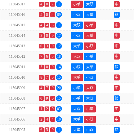
115045017
4
0
7
11
小单
大双
中
115045016
5
0
4
09
小双
大单
错
115045015
4
4
3
11
大双
小单
中
115045014
8
0
9
17
小双
大单
中
115045013
0
3
9
12
大单
小双
中
115045012
7
6
5
18
大双
小单
中
115045011
5
0
9
14
小双
大单
错
115045010
8
7
0
15
大单
小双
中
115045009
4
7
9
20
小单
大双
中
115045008
0
9
6
15
小单
大双
错
115045007
1
2
0
03
大双
小单
中
115045006
2
4
4
10
大单
小双
中
115045005
6
5
0
11
大单
小双
错