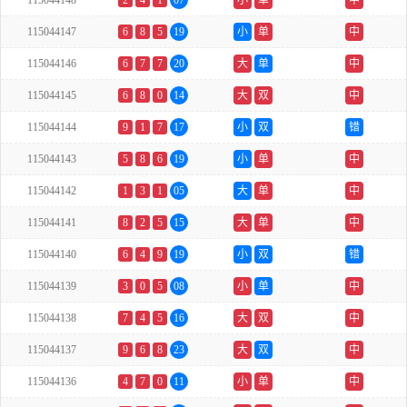
115044148
2
4
1
07
小
单
中
115044147
6
8
5
19
小
单
中
115044146
6
7
7
20
大
单
中
115044145
6
8
0
14
大
双
中
115044144
9
1
7
17
小
双
错
115044143
5
8
6
19
小
单
中
115044142
1
3
1
05
大
单
中
115044141
8
2
5
15
大
单
中
115044140
6
4
9
19
小
双
错
115044139
3
0
5
08
小
单
中
115044138
7
4
5
16
大
双
中
115044137
9
6
8
23
大
双
中
115044136
4
7
0
11
小
单
中