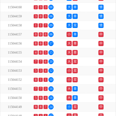
115044160
2
3
3
08
大
单
错
115044159
3
0
3
06
大
单
错
115044158
1
1
7
09
大
双
错
115044157
0
0
6
06
小
单
中
115044156
8
6
3
17
大
单
中
115044155
4
6
5
15
大
单
中
115044154
7
7
6
20
大
双
中
115044153
5
3
4
12
小
双
中
115044152
8
1
1
10
小
双
中
115044151
7
7
2
16
大
单
中
115044150
5
9
4
18
大
单
中
115044149
9
8
7
24
小
双
中