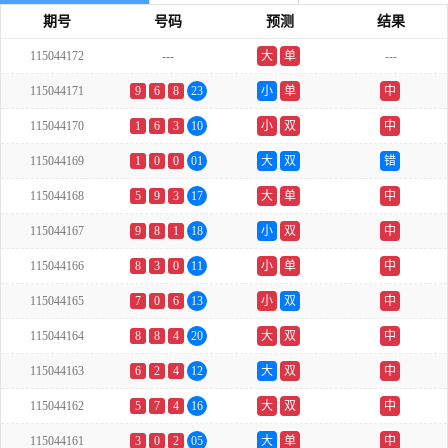
期号
号码
预测
结果
115044172
---
大
单
---
115044171
9
6
8
23
小
单
中
115044170
1
6
3
10
小
双
中
115044169
1
0
0
01
大
双
错
115044168
5
9
3
17
大
单
中
115044167
9
8
1
18
小
双
中
115044166
8
3
0
11
小
单
中
115044165
7
0
6
13
小
双
中
115044164
8
8
4
20
大
双
中
115044163
6
2
4
12
大
双
中
115044162
5
7
4
16
大
双
中
115044161
3
0
2
05
大
单
中