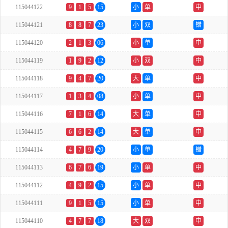
115044122
9
1
5
15
小
单
中
115044121
8
8
7
23
小
双
错
115044120
2
1
3
06
小
单
中
115044119
1
9
2
12
小
双
中
115044118
9
4
7
20
大
单
中
115044117
1
3
4
08
小
单
中
115044116
7
1
6
14
大
单
中
115044115
6
6
2
14
大
单
中
115044114
4
7
9
20
小
单
错
115044113
6
7
6
19
小
单
中
115044112
4
9
2
15
小
单
中
115044111
9
1
5
15
小
单
中
115044110
4
7
7
18
大
双
中