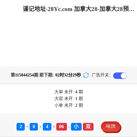
谨记地址-28Yc.com 加拿大28-加拿大28预测|加拿大PC结果查询|28在线预测咪牌查询|加拿大PC在线预测_专注研究咪牌_加拿大PC组合_官方!
第
115044254
期 距下期:
02
时
32
分
28
秒
广告开关：
大单
未开:
4
期
大双
未开:
1
期
小单
未开:
2
期
2
0
4
06
小
双
咪牌
+
+
=
-