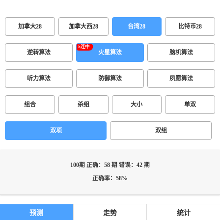
加拿大28
加拿大西28
台湾28
比特币28
逆转算法
火星算法
脑机算法
听力算法
防御算法
夙愿算法
组合
杀组
大小
单双
双项
双组
100期 正确：58 期 错误：42 期
正确率：58%
预测
走势
统计