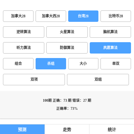
加拿大28
加拿大西28
台湾28
比特币28
逆转算法
火星算法
脑机算法
听力算法
防御算法
夙愿算法
组合
杀组
大小
单双
双项
双组
100期 正确：73 期 错误：27 期
正确率：73%
预测
走势
统计