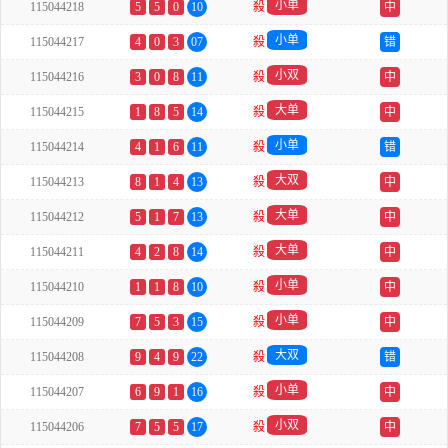
小单
115044218
5
5
0
10
殺
中
小单
115044217
4
0
3
07
殺
错
小双
115044216
3
0
8
11
殺
中
大单
115044215
1
8
5
14
殺
中
小单
115044214
4
1
6
11
殺
错
大双
115044213
8
1
4
13
殺
中
大单
115044212
5
1
7
13
殺
中
大单
115044211
4
2
8
14
殺
中
小单
115044210
1
1
8
10
殺
中
小单
115044209
7
5
3
15
殺
中
大双
115044208
9
4
9
22
殺
错
小单
115044207
6
9
1
16
殺
中
小双
115044206
7
5
5
17
殺
中