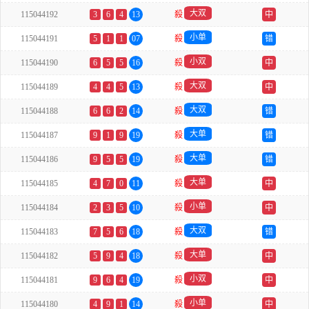
大双
115044192
3
6
4
13
殺
中
小单
115044191
5
1
1
07
殺
错
小双
115044190
6
5
5
16
殺
中
大双
115044189
4
4
5
13
殺
中
大双
115044188
6
6
2
14
殺
错
大单
115044187
9
1
9
19
殺
错
大单
115044186
9
5
5
19
殺
错
大单
115044185
4
7
0
11
殺
中
小单
115044184
2
3
5
10
殺
中
大双
115044183
7
5
6
18
殺
错
大单
115044182
5
9
4
18
殺
中
小双
115044181
9
6
4
19
殺
中
小单
115044180
4
9
1
14
殺
中