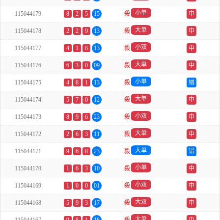
小单
115044179
8
2
5
15
殺
中
大单
115044178
2
2
9
13
殺
中
小双
115044177
4
1
8
13
殺
中
大单
115044176
6
3
0
09
殺
中
小单
115044175
4
8
1
13
殺
错
大单
115044174
5
7
0
12
殺
中
小双
115044173
8
9
6
23
殺
中
大单
115044172
2
6
3
11
殺
中
大单
115044171
9
6
8
23
殺
错
小单
115044170
1
6
3
10
殺
中
小双
115044169
1
0
0
01
殺
中
大双
115044168
5
9
3
17
殺
中
大单