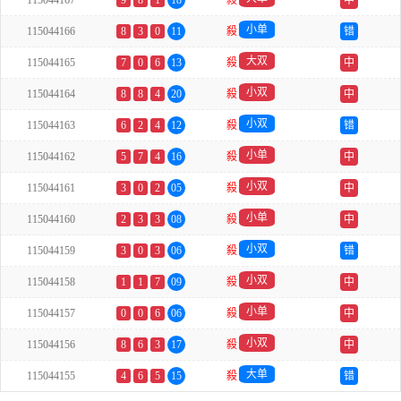
115044167
9
8
1
18
殺
中
小单
115044166
8
3
0
11
殺
错
大双
115044165
7
0
6
13
殺
中
小双
115044164
8
8
4
20
殺
中
小双
115044163
6
2
4
12
殺
错
小单
115044162
5
7
4
16
殺
中
小双
115044161
3
0
2
05
殺
中
小单
115044160
2
3
3
08
殺
中
小双
115044159
3
0
3
06
殺
错
小双
115044158
1
1
7
09
殺
中
小单
115044157
0
0
6
06
殺
中
小双
115044156
8
6
3
17
殺
中
大单
115044155
4
6
5
15
殺
错