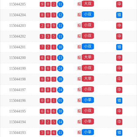
大双
115044205
9
0
2
11
殺
中
小双
115044204
8
1
3
12
殺
错
小双
115044203
2
0
9
11
殺
中
小双
115044202
3
3
5
11
殺
中
小双
115044201
7
2
1
10
殺
错
大单
115044200
6
6
1
13
殺
中
小双
115044199
9
6
9
24
殺
中
大单
115044198
6
9
3
18
殺
中
小双
115044197
8
8
8
24
殺
中
小单
115044196
0
0
1
01
殺
错
小双
115044195
6
6
6
18
殺
中
小单
115044194
7
2
5
14
殺
中
小单
115044193
5
0
6
11
殺
错