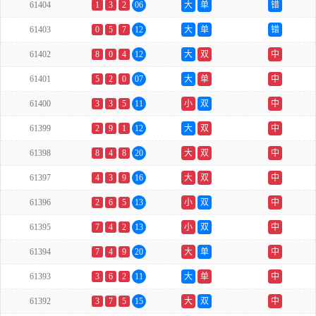
61404
1
3
2
06
大
单
错
61403
0
5
7
12
大
单
错
61402
8
0
4
12
大
双
中
61401
5
2
0
07
大
单
中
61400
3
3
5
11
小
双
中
61399
2
9
1
12
大
双
中
61398
8
4
8
20
大
双
中
61397
4
3
9
16
大
双
中
61396
2
6
5
13
小
双
中
61395
7
4
2
13
小
双
中
61394
7
4
9
20
大
单
中
61393
3
6
2
11
大
单
中
61392
3
7
5
15
大
双
中