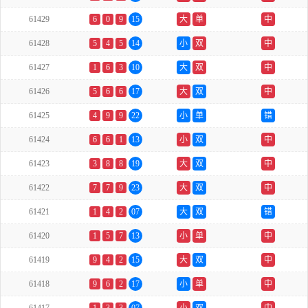
61429
6
0
9
15
大
单
中
61428
5
4
5
14
小
双
中
61427
1
6
3
10
大
双
中
61426
5
6
6
17
大
双
中
61425
4
9
9
22
小
单
错
61424
6
6
1
13
小
双
中
61423
3
8
8
19
大
双
中
61422
7
7
9
23
大
双
中
61421
1
4
2
07
大
双
错
61420
1
5
7
13
小
单
中
61419
9
4
2
15
大
双
中
61418
9
6
2
17
小
单
中