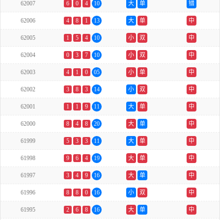
62007
6
0
4
10
大
单
错
62006
4
8
1
13
大
单
中
62005
1
5
4
10
小
双
中
62004
0
3
7
10
小
双
中
62003
4
1
0
05
小
单
中
62002
3
8
3
14
小
双
中
62001
1
1
9
11
大
单
中
62000
8
4
8
20
大
单
中
61999
5
3
3
11
大
单
中
61998
9
6
4
19
大
单
中
61997
3
4
9
16
大
单
中
61996
8
8
0
16
小
双
中
61995
2
6
8
16
大
单
中