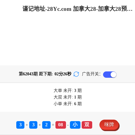
谨记地址-28Yc.com 加拿大28-加拿大28预测|加拿大PC结果查询|28在线预测咪牌查询|加拿大PC在线预测_专注研究咪牌_加拿大PC组合_官方!
第
62043
期 距下期:
02
分
26
秒
广告开关：
大单
未开:
3
期
大双
未开:
1
期
小单
未开:
6
期
3
3
2
08
小
双
咪牌
+
+
=
-