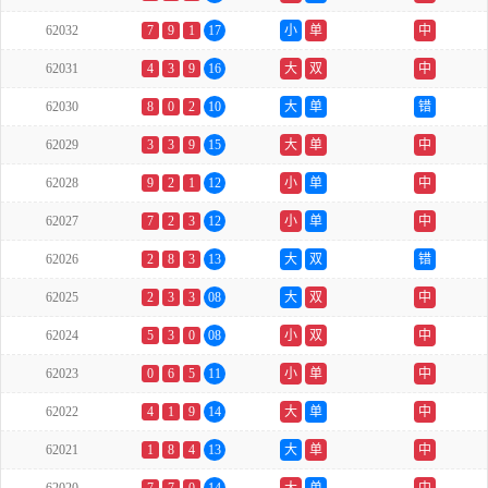
62032
7
9
1
17
小
单
中
62031
4
3
9
16
大
双
中
62030
8
0
2
10
大
单
错
62029
3
3
9
15
大
单
中
62028
9
2
1
12
小
单
中
62027
7
2
3
12
小
单
中
62026
2
8
3
13
大
双
错
62025
2
3
3
08
大
双
中
62024
5
3
0
08
小
双
中
62023
0
6
5
11
小
单
中
62022
4
1
9
14
大
单
中
62021
1
8
4
13
大
单
中