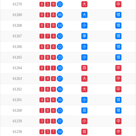
61270
8
5
9
22
大
中
61269
0
1
8
09
大
错
61268
0
5
9
14
小
错
61267
1
7
4
12
单
错
61266
6
8
8
22
小
错
61265
6
8
9
23
小
错
61264
8
1
1
10
双
中
61263
7
4
6
17
大
中
61262
1
6
9
16
大
中
61261
4
6
6
16
小
错
61260
1
8
6
15
双
错
61259
5
1
5
11
小
中
61258
4
3
7
14
双
中