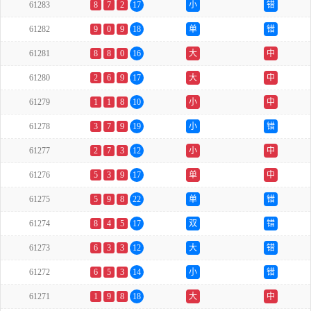
61283
8
7
2
17
小
错
61282
9
0
9
18
单
错
61281
8
8
0
16
大
中
61280
2
6
9
17
大
中
61279
1
1
8
10
小
中
61278
3
7
9
19
小
错
61277
2
7
3
12
小
中
61276
5
3
9
17
单
中
61275
5
9
8
22
单
错
61274
8
4
5
17
双
错
61273
6
3
3
12
大
错
61272
6
5
3
14
小
错
61271
1
9
8
18
大
中