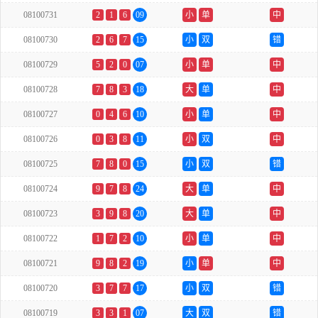
08100731
2
1
6
09
小
单
中
08100730
2
6
7
15
小
双
错
08100729
5
2
0
07
小
单
中
08100728
7
8
3
18
大
单
中
08100727
0
4
6
10
小
单
中
08100726
0
3
8
11
小
双
中
08100725
7
8
0
15
小
双
错
08100724
9
7
8
24
大
单
中
08100723
3
9
8
20
大
单
中
08100722
1
7
2
10
小
单
中
08100721
9
8
2
19
小
单
中
08100720
3
7
7
17
小
双
错
08100719
3
3
1
07
大
双
错