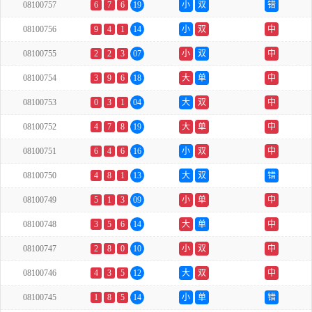
08100757
6
7
6
19
小
双
错
08100756
9
4
1
14
小
双
中
08100755
2
2
3
07
小
双
中
08100754
3
9
6
18
大
单
中
08100753
0
3
1
04
大
双
中
08100752
4
7
8
19
大
单
中
08100751
6
4
6
16
小
双
中
08100750
4
8
1
13
大
双
错
08100749
5
1
3
09
小
单
中
08100748
3
5
6
14
大
单
中
08100747
2
8
0
10
小
双
中
08100746
4
3
5
12
大
双
中
08100745
1
8
5
14
小
单
错