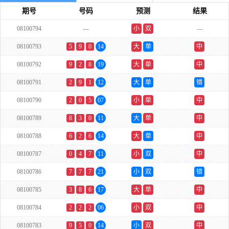
期号
号码
预测
结果
08100794
---
小
双
---
08100793
5
9
0
14
大
单
中
08100792
9
2
8
19
大
单
中
08100791
2
9
1
12
大
单
错
08100790
2
0
5
07
小
单
中
08100789
8
3
0
11
大
单
中
08100788
6
2
6
14
大
单
中
08100787
0
4
7
11
小
双
中
08100786
7
7
7
21
小
双
错
08100785
3
8
6
17
大
单
中
08100784
2
2
2
06
小
双
中
08100783
9
5
0
14
小
双
中