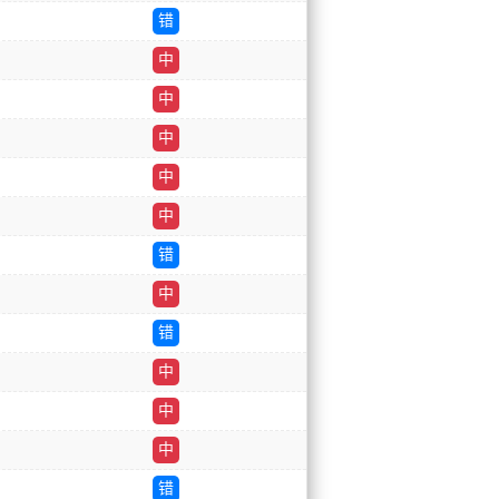
错
中
中
中
中
中
错
中
错
中
中
中
错