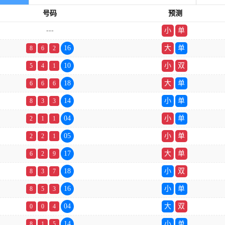
号码
预测
---
小
单
16
大
单
8
6
2
10
小
双
5
4
1
18
大
单
6
6
6
14
小
单
8
3
3
04
小
单
2
1
1
05
小
单
2
2
1
17
大
单
6
2
9
18
小
双
8
3
7
16
小
单
8
5
3
04
大
双
0
0
4
14
小
单
8
1
5