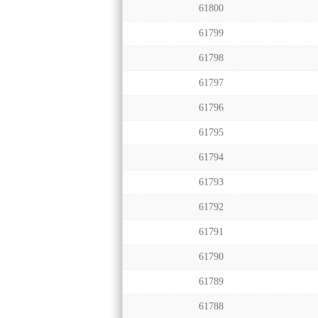
61800
61799
61798
61797
61796
61795
61794
61793
61792
61791
61790
61789
61788