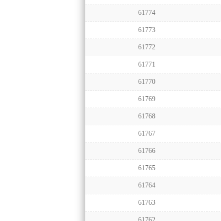
61774
61773
61772
61771
61770
61769
61768
61767
61766
61765
61764
61763
61762