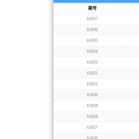
期号
61837
61836
61835
61834
61833
61832
61831
61830
61829
61828
61827
61826