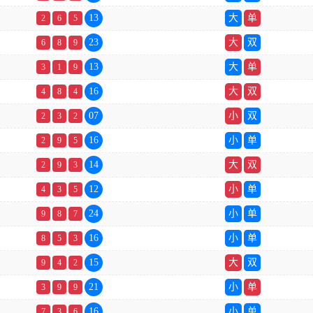
13
大
单
2
6
5
23
大
双
6
8
9
13
大
单
3
1
9
16
大
双
4
8
4
07
小
双
2
3
2
16
小
单
2
9
5
14
大
双
2
9
3
12
小
单
4
3
5
24
小
单
9
8
7
16
小
单
8
5
3
15
大
双
9
4
2
21
小
单
3
9
9
16
小
单
7
3
6