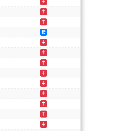
中
中
中
错
中
中
中
中
中
中
中
中
中