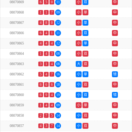
08070869
6
5
0
11
小
双
中
08070868
1
1
7
09
小
单
中
08070867
4
8
0
12
小
单
中
08070866
6
4
1
11
小
双
中
08070865
4
4
4
12
小
单
中
08070864
1
4
3
08
小
双
中
08070863
3
1
4
08
大
双
中
08070862
5
4
7
16
小
单
错
08070861
6
6
6
18
小
双
中
08070860
6
9
4
19
小
双
错
08070859
1
4
4
09
小
单
中
08070858
2
7
5
14
小
双
中
08070857
4
3
7
14
小
双
中