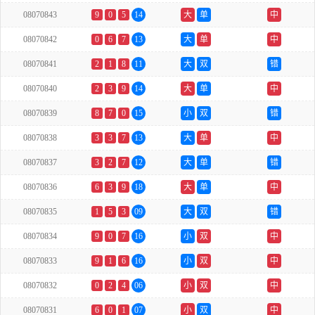
08070843
9
0
5
14
大
单
中
08070842
0
6
7
13
大
单
中
08070841
2
1
8
11
大
双
错
08070840
2
3
9
14
大
单
中
08070839
8
7
0
15
小
双
错
08070838
3
3
7
13
大
单
中
08070837
3
2
7
12
大
单
错
08070836
6
3
9
18
大
单
中
08070835
1
5
3
09
大
双
错
08070834
9
0
7
16
小
双
中
08070833
9
1
6
16
小
双
中
08070832
0
2
4
06
小
双
中
08070831
6
0
1
07
小
双
中