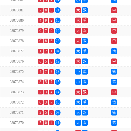
08070882
1
9
4
14
小
单
错
08070881
7
8
6
21
大
双
中
08070880
4
9
2
15
大
单
中
08070879
0
7
9
16
大
双
中
08070878
9
8
6
23
大
双
中
08070877
1
2
1
04
大
单
错
08070876
6
5
8
19
大
双
中
08070875
4
7
7
18
小
单
错
08070874
3
5
7
15
小
双
错
08070873
7
3
4
14
大
双
中
08070872
0
3
7
10
大
单
错
08070871
2
5
0
07
大
双
错
08070870
7
0
4
11
大
双
错