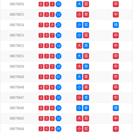
08070856
6
3
1
10
大
双
中
08070855
8
3
2
13
小
单
中
08070854
7
9
9
25
小
双
错
08070853
1
8
7
16
小
双
中
08070852
5
3
6
14
大
单
中
08070851
2
2
8
12
大
双
中
08070850
5
8
5
18
大
单
中
08070849
1
0
0
01
大
单
中
08070848
4
9
6
19
小
单
中
08070847
4
1
5
10
小
单
中
08070846
8
2
8
18
小
单
错
08070845
9
0
9
18
大
双
中
08070844
2
6
0
08
小
双
中