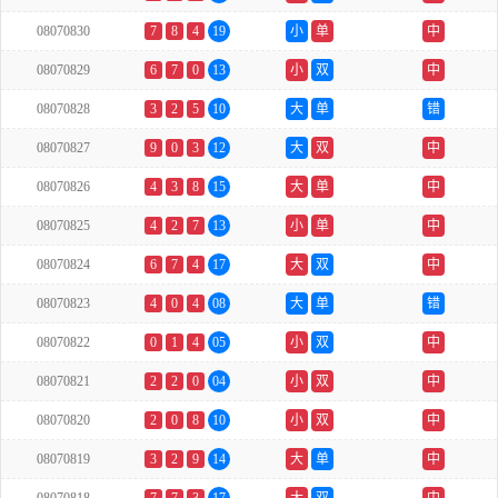
08070830
7
8
4
19
小
单
中
08070829
6
7
0
13
小
双
中
08070828
3
2
5
10
大
单
错
08070827
9
0
3
12
大
双
中
08070826
4
3
8
15
大
单
中
08070825
4
2
7
13
小
单
中
08070824
6
7
4
17
大
双
中
08070823
4
0
4
08
大
单
错
08070822
0
1
4
05
小
双
中
08070821
2
2
0
04
小
双
中
08070820
2
0
8
10
小
双
中
08070819
3
2
9
14
大
单
中