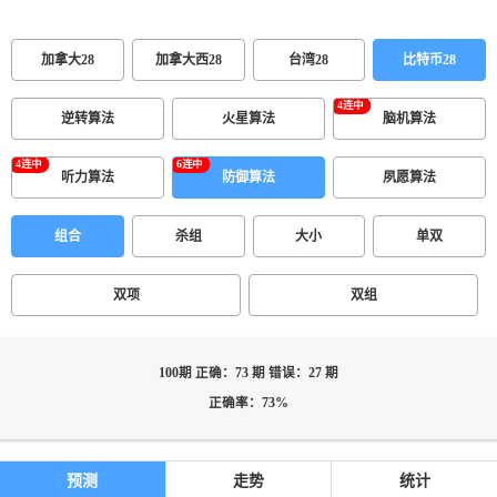
加拿大28
加拿大西28
台湾28
比特币28
逆转算法
火星算法
脑机算法
听力算法
防御算法
夙愿算法
组合
杀组
大小
单双
双项
双组
100期 正确：73 期 错误：27 期
正确率：73%
预测
走势
统计