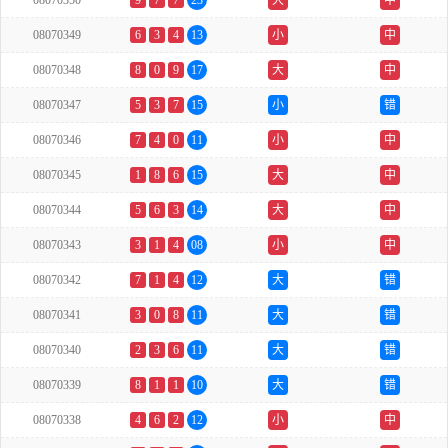
08070350
9
7
7
23
大
中
08070349
6
3
4
13
小
中
08070348
8
0
9
17
大
中
08070347
5
3
7
15
小
错
08070346
7
4
0
11
小
中
08070345
1
8
6
15
大
中
08070344
5
6
3
14
大
中
08070343
3
1
4
08
小
中
08070342
7
1
4
12
大
错
08070341
3
0
8
11
大
错
08070340
2
3
6
11
大
错
08070339
8
1
1
10
大
错
08070338
4
6
2
12
小
中