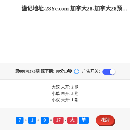
谨记地址-28Yc.com 加拿大28-加拿大28预测|加拿大PC结果查询|28在线预测咪牌查询|加拿大PC在线预测_专注研究咪牌_加拿大PC组合_官方!
第
08070373
期 距下期:
00
分
13
秒
广告开关：
大双
未开:
2
期
小单
未开:
5
期
小双
未开:
1
期
7
1
9
17
大
单
咪牌
+
+
=
-