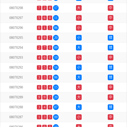
08070298
7
2
8
17
大
中
08070297
5
6
0
11
小
中
08070296
0
1
5
06
小
中
08070295
4
9
7
20
小
错
08070294
2
7
0
09
大
错
08070293
4
6
0
10
小
中
08070292
7
5
4
16
小
错
08070291
3
3
0
06
大
错
08070290
6
5
4
15
大
中
08070289
9
9
2
20
大
中
08070288
3
4
0
07
大
错
08070287
1
3
5
09
小
中