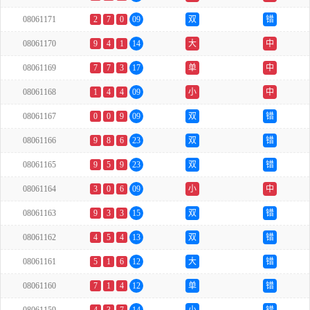
08061171
2
7
0
09
双
错
08061170
9
4
1
14
大
中
08061169
7
7
3
17
单
中
08061168
1
4
4
09
小
中
08061167
0
0
9
09
双
错
08061166
9
8
6
23
双
错
08061165
9
5
9
23
双
错
08061164
3
0
6
09
小
中
08061163
9
3
3
15
双
错
08061162
4
5
4
13
双
错
08061161
5
1
6
12
大
错
08061160
7
1
4
12
单
错