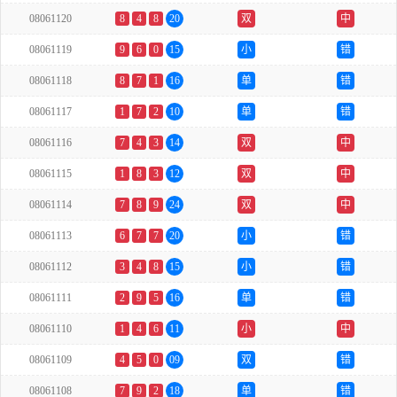
08061120
8
4
8
20
双
中
08061119
9
6
0
15
小
错
08061118
8
7
1
16
单
错
08061117
1
7
2
10
单
错
08061116
7
4
3
14
双
中
08061115
1
8
3
12
双
中
08061114
7
8
9
24
双
中
08061113
6
7
7
20
小
错
08061112
3
4
8
15
小
错
08061111
2
9
5
16
单
错
08061110
1
4
6
11
小
中
08061109
4
5
0
09
双
错
08061108
7
9
2
18
单
错