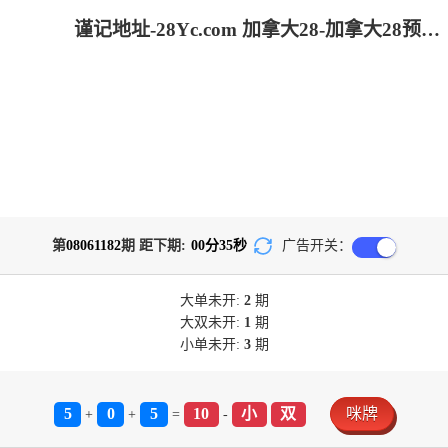
谨记地址-28Yc.com 加拿大28-加拿大28预测|加拿大PC结果查询|28在线预测咪牌查询|加拿大PC在线预测_专注研究咪牌_加拿大PC组合_官方!
第
08061182
期 距下期:
00
分
34
秒
广告开关：
大单
未开:
2
期
大双
未开:
1
期
小单
未开:
3
期
5
0
5
10
小
双
咪牌
+
+
=
-